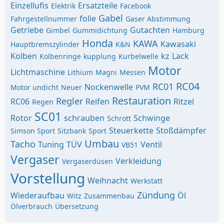
Einzellufis
Ersatzteile
Elektrik
Facebook
Gabel
folie
Fahrgestellnummer
Gaser Abstimmung
Getriebe
Gutachten
Gimbel
Gummidichtung
Hamburg
Honda
KAWA
Kawasaki
Hauptbremszylinder
K&N
Kolben
kz
Lack
Kolbenringe
kupplung
Kurbelwelle
Motor
Lichtmaschine
Lithium
Magni
Messen
RC04
RC01
Nockenwelle
Motor undicht
Neuer
PVM
Restauration
Regler
RC06
Reifen
Ritzel
Regen
SC01
Rotor
schrauben
Schwinge
Schrott
Steuerkette
Stoßdämpfer
Simson Sport
Sitzbank
Sport
Umbau
Tacho
Tuning
TÜV
Ventil
VB51
Vergaser
Verkleidung
Vergaserdüsen
Vorstellung
Weihnacht
Werkstatt
Zündung
Wiederaufbau
Öl
Witz
Zusammenbau
Ölverbrauch
Übersetzung